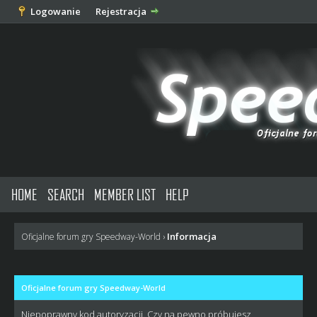
Logowanie
Rejestracja
HOME
SEARCH
MEMBER LIST
HELP
Informacja
Oficjalne forum gry Speedway-World
›
Oficjalne forum gry Speedway-World
Niepoprawny kod autoryzacji. Czy na pewno próbujesz