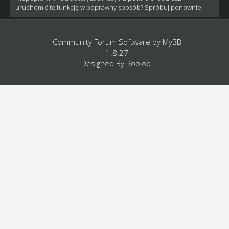
uruchomić tę funkcję w poprawny sposób? Spróbuj ponownie.
Community Forum Software by
MyBB
1.8.27
Designed By
Rooloo
.