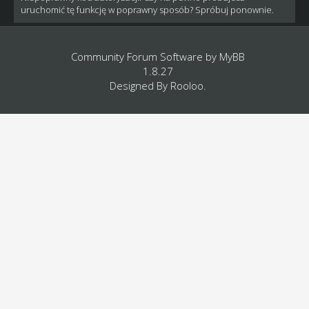
uruchomić tę funkcję w poprawny sposób? Spróbuj ponownie.
Community Forum Software by
MyBB
1.8.27
Designed By
Rooloo
.