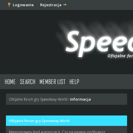
Logowanie
Rejestracja
HOME
SEARCH
MEMBER LIST
HELP
Informacja
Oficjalne forum gry Speedway-World
›
Oficjalne forum gry Speedway-World
Niepoprawny kod autoryzacji. Czy na pewno próbujesz