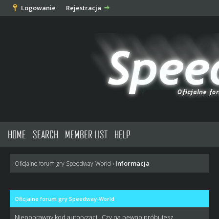
Logowanie
Rejestracja
HOME
SEARCH
MEMBER LIST
HELP
Informacja
Oficjalne forum gry Speedway-World
›
Oficjalne forum gry Speedway-World
Niepoprawny kod autoryzacji. Czy na pewno próbujesz