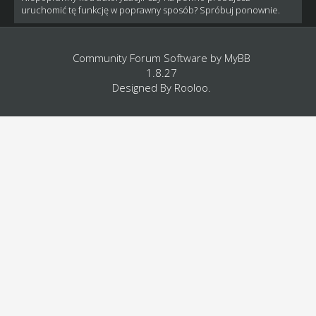
uruchomić tę funkcję w poprawny sposób? Spróbuj ponownie.
Community Forum Software by
MyBB
1.8.27
Designed By
Rooloo
.