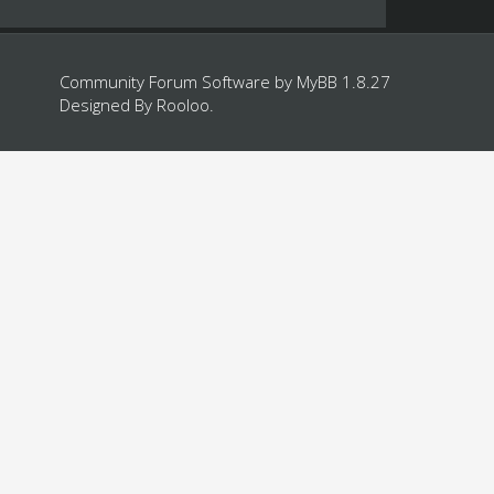
Community Forum Software by
MyBB 1.8.27
Designed By
Rooloo
.