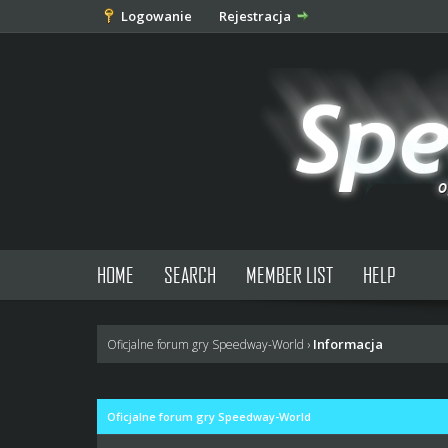
Logowanie
Rejestracja
HOME
SEARCH
MEMBER LIST
HELP
Informacja
Oficjalne forum gry Speedway-World
›
Oficjalne forum gry Speedway-World