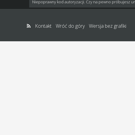
Niepoprawny kod autoryzacji. Czy na pewno próbujesz u
Kontakt
Wróć do góry
Wersja bez grafiki