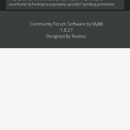
uruchomić tę funkcję w poprawny sposób? Spróbuj ponownie.
Community Forum Software by
MyBB
1.8.27
Designed By
Rooloo
.