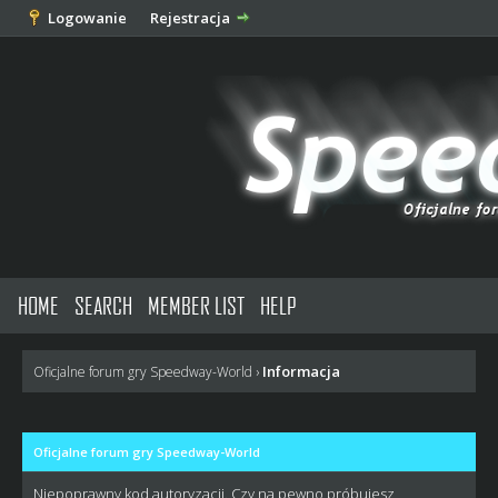
Logowanie
Rejestracja
HOME
SEARCH
MEMBER LIST
HELP
Informacja
Oficjalne forum gry Speedway-World
›
Oficjalne forum gry Speedway-World
Niepoprawny kod autoryzacji. Czy na pewno próbujesz