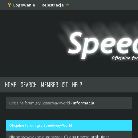
Logowanie
Rejestracja
HOME
SEARCH
MEMBER LIST
HELP
Informacja
Oficjalne forum gry Speedway-World
›
Oficjalne forum gry Speedway-World
Niepoprawny kod autoryzacji. Czy na pewno próbujesz