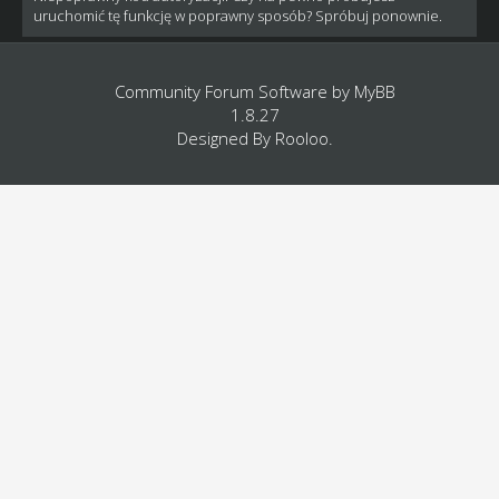
uruchomić tę funkcję w poprawny sposób? Spróbuj ponownie.
Community Forum Software by
MyBB
1.8.27
Designed By
Rooloo
.