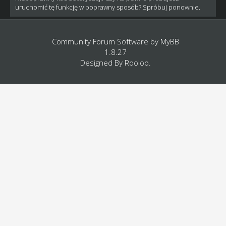
uruchomić tę funkcję w poprawny sposób? Spróbuj ponownie.
Community Forum Software by
MyBB
1.8.27
Designed By
Rooloo
.