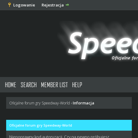
Logowanie
Rejestracja
HOME
SEARCH
MEMBER LIST
HELP
Informacja
Oficjalne forum gry Speedway-World
›
Oficjalne forum gry Speedway-World
Niepoprawny kod autoryzacji. Czy na pewno próbujesz