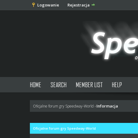
Logowanie
Rejestracja
HOME
SEARCH
MEMBER LIST
HELP
Informacja
Oficjalne forum gry Speedway-World
›
Oficjalne forum gry Speedway-World