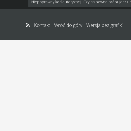
Niepoprawny kod autoryzacji. Czy na pewno próbujesz u
Kontakt
Wróć do góry
Wersja bez grafiki