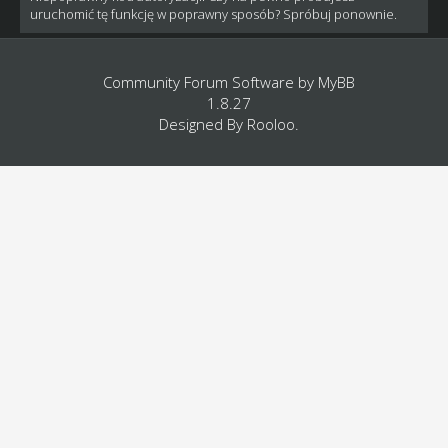
uruchomić tę funkcję w poprawny sposób? Spróbuj ponownie.
Community Forum Software by
MyBB
1.8.27
Designed By
Rooloo
.