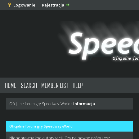
Logowanie
Rejestracja
HOME
SEARCH
MEMBER LIST
HELP
Informacja
Oficjalne forum gry Speedway-World
›
Oficjalne forum gry Speedway-World
Niepoprawny kod autoryzacji. Czy na pewno próbujesz