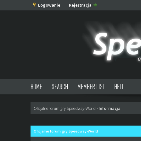
Logowanie
Rejestracja
HOME
SEARCH
MEMBER LIST
HELP
Informacja
Oficjalne forum gry Speedway-World
›
Oficjalne forum gry Speedway-World