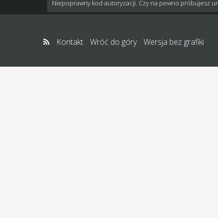
Niepoprawny kod autoryzacji. Czy na pewno próbujesz u
Kontakt
Wróć do góry
Wersja bez grafiki