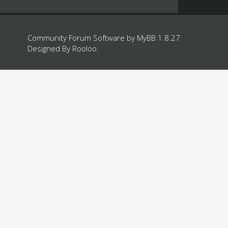
Community Forum Software by
MyBB 1.8.27
Designed By
Rooloo
.