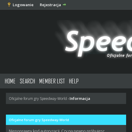
Logowanie
Rejestracja
HOME
SEARCH
MEMBER LIST
HELP
Informacja
Oficjalne forum gry Speedway-World
›
Oficjalne forum gry Speedway-World
Niepoprawny kod autoryzacji. Czy na pewno próbujesz