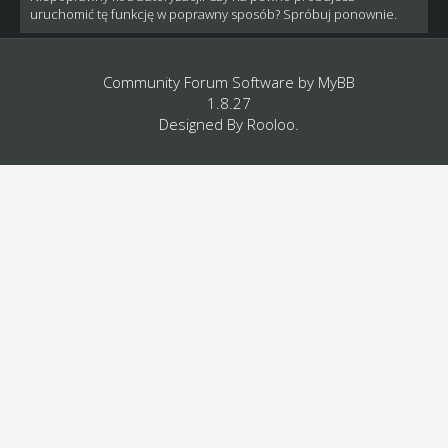
uruchomić tę funkcję w poprawny sposób? Spróbuj ponownie.
Community Forum Software by
MyBB
1.8.27
Designed By
Rooloo
.