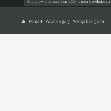
Niepoprawny kod autoryzacji. Czy na pewno próbujesz u
Kontakt
Wróć do góry
Wersja bez grafiki