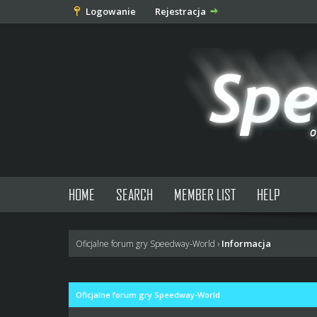
Logowanie
Rejestracja
HOME
SEARCH
MEMBER LIST
HELP
Informacja
Oficjalne forum gry Speedway-World
›
Oficjalne forum gry Speedway-World