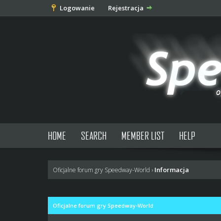
Logowanie
Rejestracja
HOME
SEARCH
MEMBER LIST
HELP
Informacja
Oficjalne forum gry Speedway-World
›
Oficjalne forum gry Speedway-World