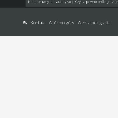
Niepoprawny kod autoryzacji. Czy na pewno próbujesz u
Kontakt
Wróć do góry
Wersja bez grafiki