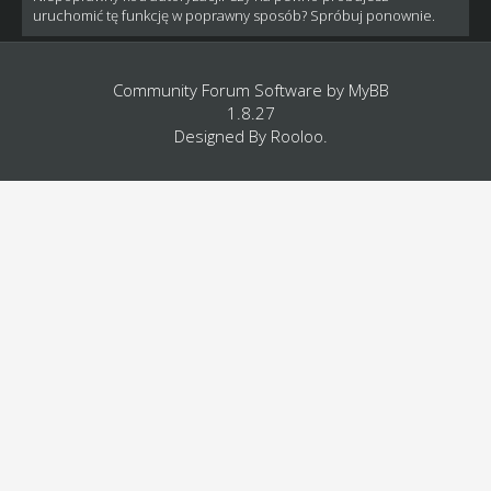
uruchomić tę funkcję w poprawny sposób? Spróbuj ponownie.
Community Forum Software by
MyBB
1.8.27
Designed By
Rooloo
.