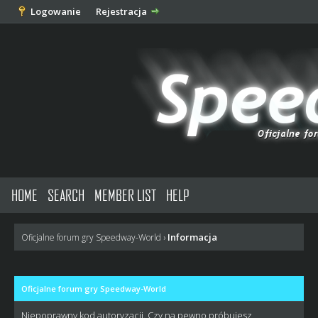
Logowanie
Rejestracja
HOME
SEARCH
MEMBER LIST
HELP
Informacja
Oficjalne forum gry Speedway-World
›
Oficjalne forum gry Speedway-World
Niepoprawny kod autoryzacji. Czy na pewno próbujesz