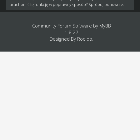
uruchomić tę funkcję w poprawny sposób? Spróbuj ponownie.
Community Forum Software by
MyBB
1.8.27
Designed By
Rooloo
.