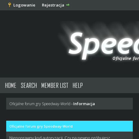
Logowanie
Rejestracja
HOME
SEARCH
MEMBER LIST
HELP
Informacja
Oficjalne forum gry Speedway-World
›
Oficjalne forum gry Speedway-World
Niepoprawny kod autoryzacji. Czy na pewno próbujesz