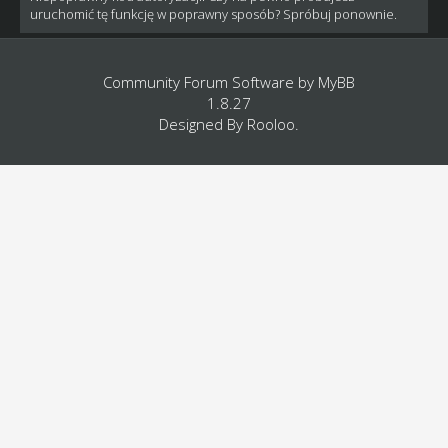
uruchomić tę funkcję w poprawny sposób? Spróbuj ponownie.
Community Forum Software by
MyBB
1.8.27
Designed By
Rooloo
.