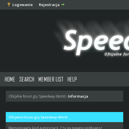
Logowanie
Rejestracja
HOME
SEARCH
MEMBER LIST
HELP
Informacja
Oficjalne forum gry Speedway-World
›
Oficjalne forum gry Speedway-World
Niepoprawny kod autoryzacji. Czy na pewno próbujesz