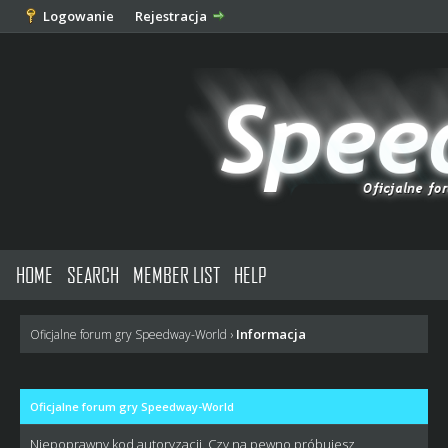
Logowanie
Rejestracja
HOME
SEARCH
MEMBER LIST
HELP
Informacja
Oficjalne forum gry Speedway-World
›
Oficjalne forum gry Speedway-World
Niepoprawny kod autoryzacji. Czy na pewno próbujesz