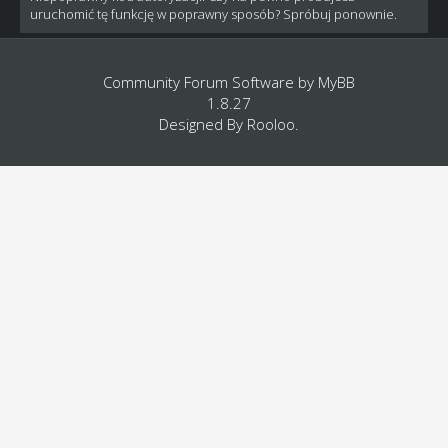
uruchomić tę funkcję w poprawny sposób? Spróbuj ponownie.
Community Forum Software by
MyBB
1.8.27
Designed By
Rooloo
.