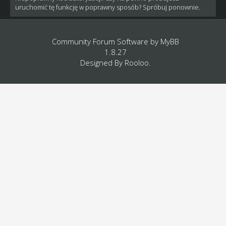
uruchomić tę funkcję w poprawny sposób? Spróbuj ponownie.
Community Forum Software by
MyBB
1.8.27
Designed By
Rooloo
.