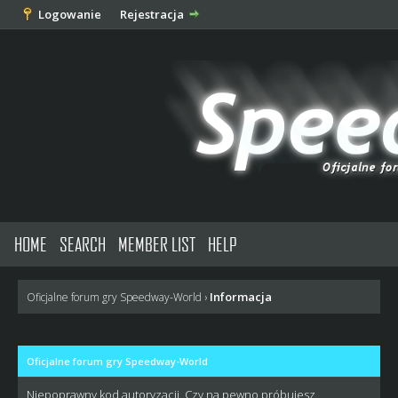
Logowanie
Rejestracja
HOME
SEARCH
MEMBER LIST
HELP
Informacja
Oficjalne forum gry Speedway-World
›
Oficjalne forum gry Speedway-World
Niepoprawny kod autoryzacji. Czy na pewno próbujesz