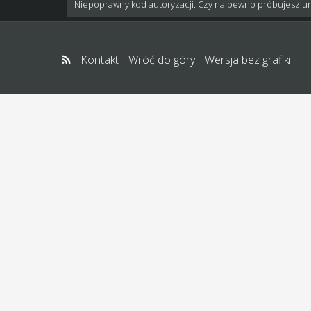
Niepoprawny kod autoryzacji. Czy na pewno próbujesz u
Kontakt
Wróć do góry
Wersja bez grafiki