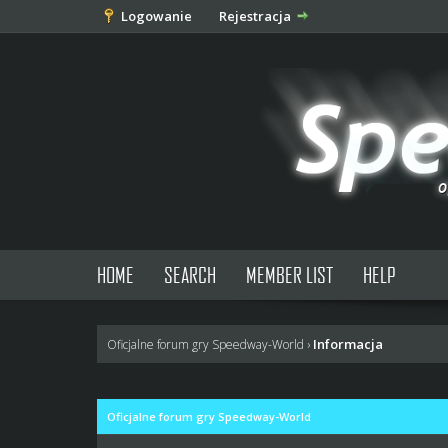
Logowanie
Rejestracja
HOME
SEARCH
MEMBER LIST
HELP
Informacja
Oficjalne forum gry Speedway-World
›
Oficjalne forum gry Speedway-World