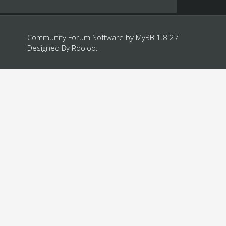
Community Forum Software by
MyBB 1.8.27
Designed By
Rooloo
.