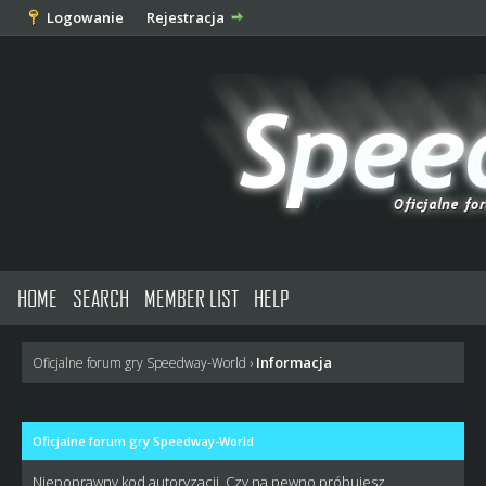
Logowanie
Rejestracja
HOME
SEARCH
MEMBER LIST
HELP
Informacja
Oficjalne forum gry Speedway-World
›
Oficjalne forum gry Speedway-World
Niepoprawny kod autoryzacji. Czy na pewno próbujesz