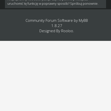
uruchomić tę funkcję w poprawny sposób? Spróbuj ponownie.
Community Forum Software by
MyBB
1.8.27
Designed By
Rooloo
.