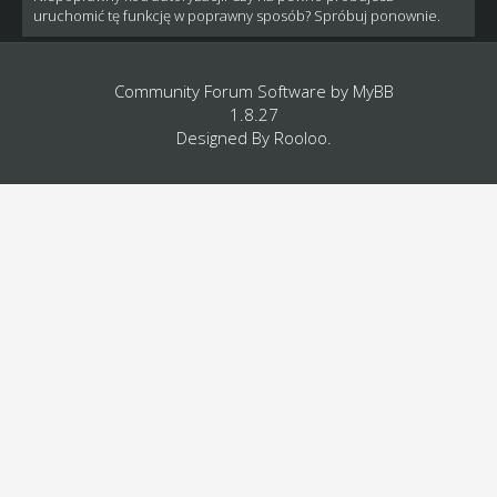
uruchomić tę funkcję w poprawny sposób? Spróbuj ponownie.
Community Forum Software by
MyBB
1.8.27
Designed By
Rooloo
.