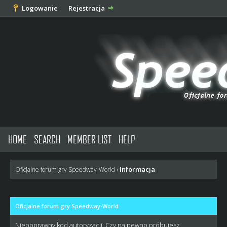
Logowanie
Rejestracja
HOME
SEARCH
MEMBER LIST
HELP
Informacja
Oficjalne forum gry Speedway-World
›
Oficjalne forum gry Speedway-World
Niepoprawny kod autoryzacji. Czy na pewno próbujesz