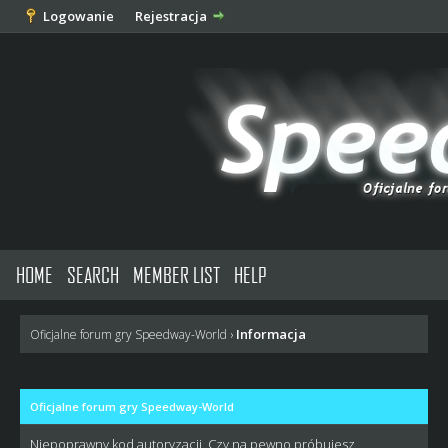
Logowanie
Rejestracja
HOME
SEARCH
MEMBER LIST
HELP
Informacja
Oficjalne forum gry Speedway-World
›
Oficjalne forum gry Speedway-World
Niepoprawny kod autoryzacji. Czy na pewno próbujesz