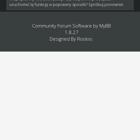
uruchomić tę funkcję w poprawny sposób? Spróbuj ponownie.
Community Forum Software by
MyBB
1.8.27
Designed By
Rooloo
.