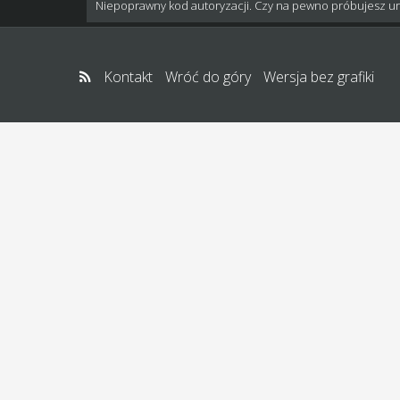
Niepoprawny kod autoryzacji. Czy na pewno próbujesz u
Kontakt
Wróć do góry
Wersja bez grafiki