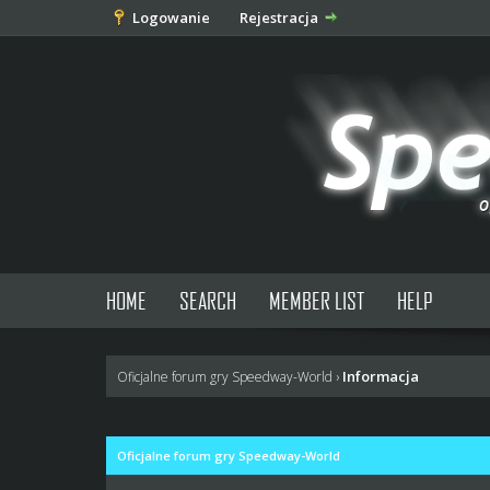
Logowanie
Rejestracja
HOME
SEARCH
MEMBER LIST
HELP
Informacja
Oficjalne forum gry Speedway-World
›
Oficjalne forum gry Speedway-World