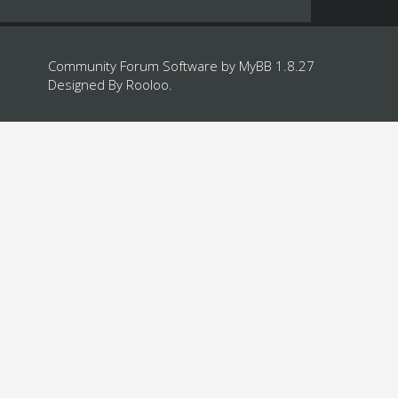
Community Forum Software by
MyBB 1.8.27
Designed By
Rooloo
.