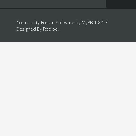
Community Forum Software by
MyBB 1.8.27
Designed By
Rooloo
.