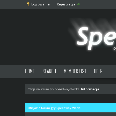
Logowanie
Rejestracja
HOME
SEARCH
MEMBER LIST
HELP
Informacja
Oficjalne forum gry Speedway-World
›
Oficjalne forum gry Speedway-World