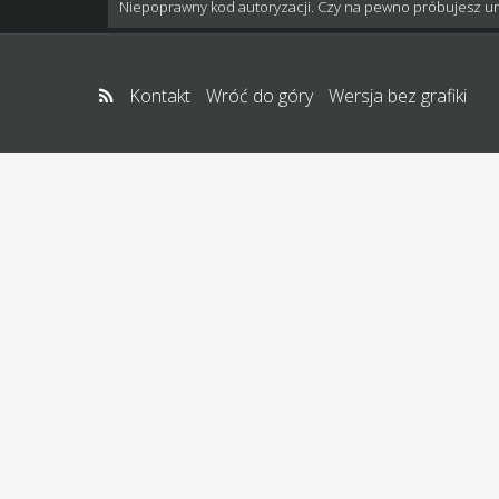
Niepoprawny kod autoryzacji. Czy na pewno próbujesz u
Kontakt
Wróć do góry
Wersja bez grafiki