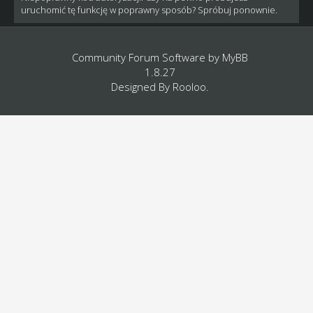
uruchomić tę funkcję w poprawny sposób? Spróbuj ponownie.
Community Forum Software by
MyBB
1.8.27
Designed By
Rooloo
.