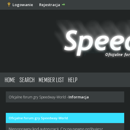
Logowanie
Rejestracja
HOME
SEARCH
MEMBER LIST
HELP
Informacja
Oficjalne forum gry Speedway-World
›
Oficjalne forum gry Speedway-World
Niepoprawny kod autoryzacji. Czy na pewno próbujesz