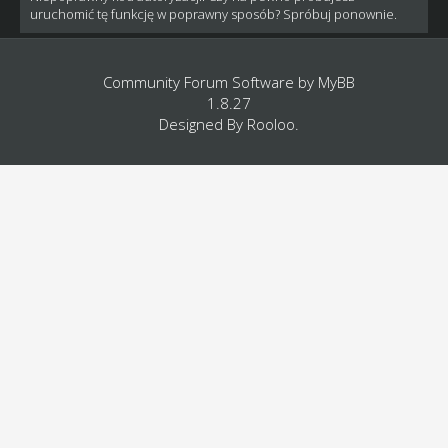
uruchomić tę funkcję w poprawny sposób? Spróbuj ponownie.
Community Forum Software by
MyBB
1.8.27
Designed By
Rooloo
.