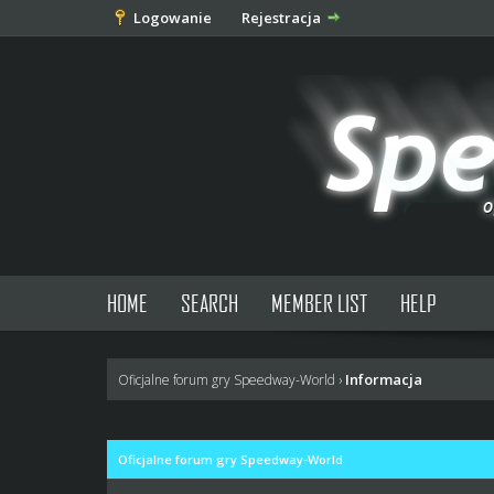
Logowanie
Rejestracja
HOME
SEARCH
MEMBER LIST
HELP
Informacja
Oficjalne forum gry Speedway-World
›
Oficjalne forum gry Speedway-World