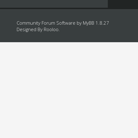
Community Forum Software by
MyBB 1.8.27
Designed By
Rooloo
.