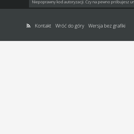
Niepoprawny kod autoryzacji. Czy na pewno próbujesz u
Kontakt
Wróć do góry
Wersja bez grafiki