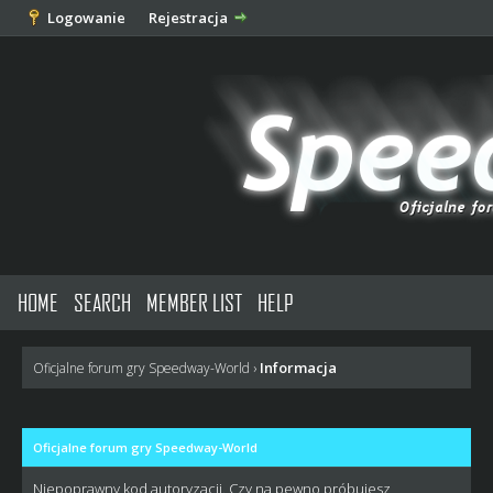
Logowanie
Rejestracja
HOME
SEARCH
MEMBER LIST
HELP
Informacja
Oficjalne forum gry Speedway-World
›
Oficjalne forum gry Speedway-World
Niepoprawny kod autoryzacji. Czy na pewno próbujesz