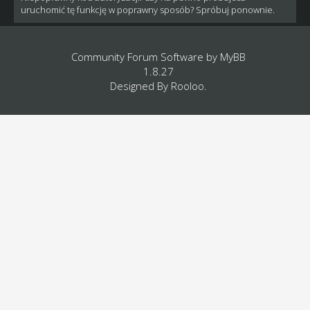
uruchomić tę funkcję w poprawny sposób? Spróbuj ponownie.
Community Forum Software by
MyBB
1.8.27
Designed By
Rooloo
.