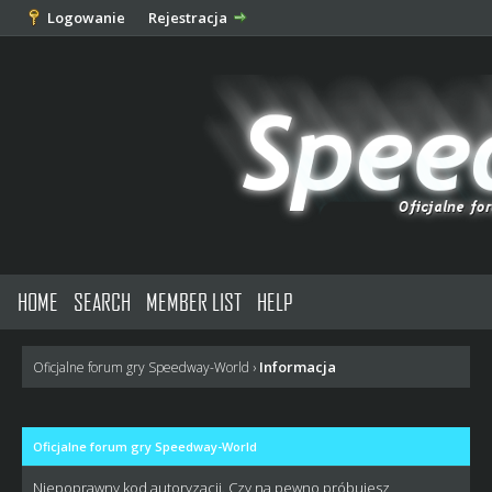
Logowanie
Rejestracja
HOME
SEARCH
MEMBER LIST
HELP
Informacja
Oficjalne forum gry Speedway-World
›
Oficjalne forum gry Speedway-World
Niepoprawny kod autoryzacji. Czy na pewno próbujesz