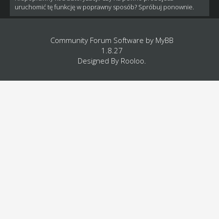
uruchomić tę funkcję w poprawny sposób? Spróbuj ponownie.
Community Forum Software by
MyBB
1.8.27
Designed By
Rooloo
.