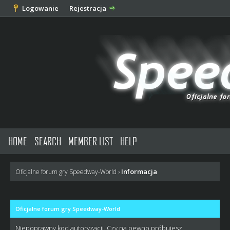
Logowanie
Rejestracja
HOME
SEARCH
MEMBER LIST
HELP
Informacja
Oficjalne forum gry Speedway-World
›
Oficjalne forum gry Speedway-World
Niepoprawny kod autoryzacji. Czy na pewno próbujesz