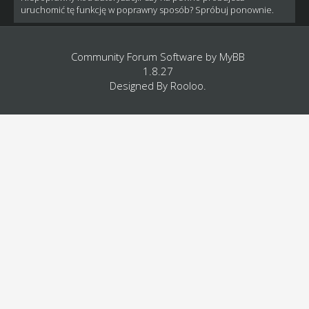
uruchomić tę funkcję w poprawny sposób? Spróbuj ponownie.
Community Forum Software by
MyBB
1.8.27
Designed By
Rooloo
.