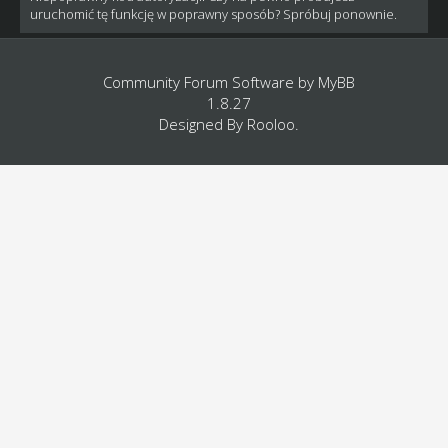
uruchomić tę funkcję w poprawny sposób? Spróbuj ponownie.
Community Forum Software by
MyBB
1.8.27
Designed By
Rooloo
.