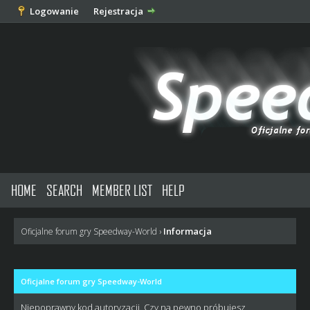
Logowanie
Rejestracja
HOME
SEARCH
MEMBER LIST
HELP
Informacja
Oficjalne forum gry Speedway-World
›
Oficjalne forum gry Speedway-World
Niepoprawny kod autoryzacji. Czy na pewno próbujesz