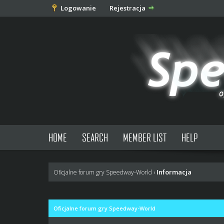
Logowanie
Rejestracja
HOME
SEARCH
MEMBER LIST
HELP
Informacja
Oficjalne forum gry Speedway-World
›
Oficjalne forum gry Speedway-World