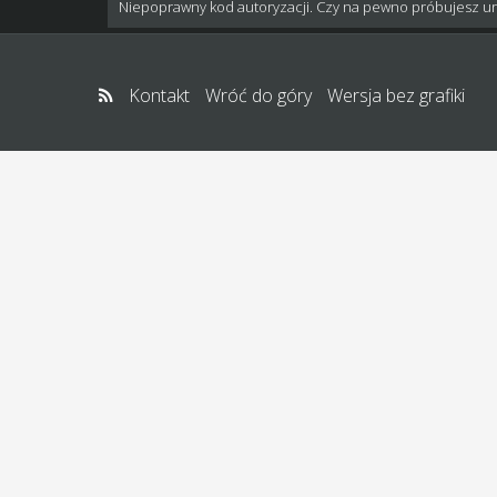
Niepoprawny kod autoryzacji. Czy na pewno próbujesz u
Kontakt
Wróć do góry
Wersja bez grafiki