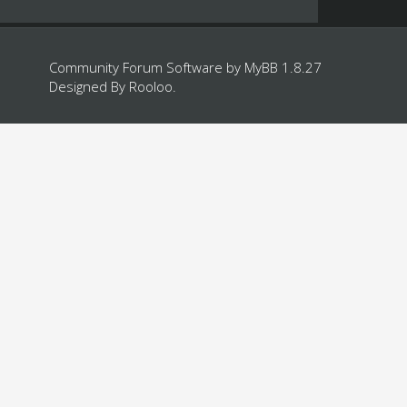
Community Forum Software by
MyBB 1.8.27
Designed By
Rooloo
.