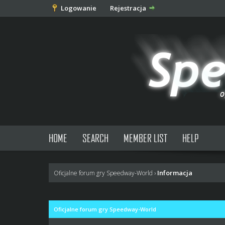
Logowanie
Rejestracja
HOME
SEARCH
MEMBER LIST
HELP
Informacja
Oficjalne forum gry Speedway-World
›
Oficjalne forum gry Speedway-World