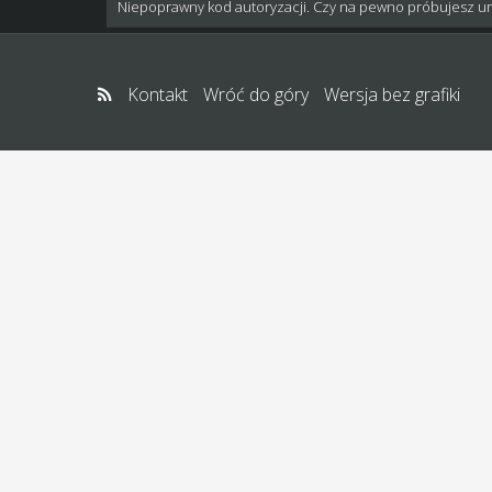
Niepoprawny kod autoryzacji. Czy na pewno próbujesz u
Kontakt
Wróć do góry
Wersja bez grafiki