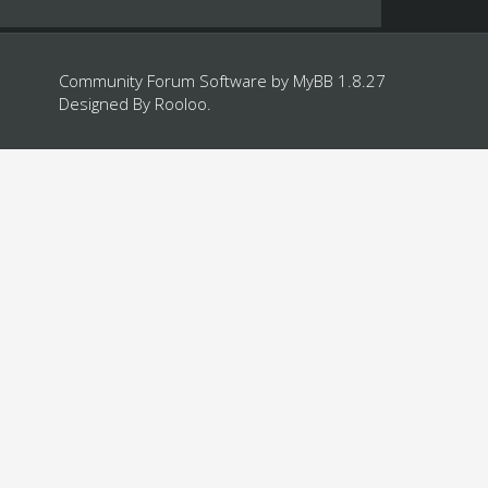
Community Forum Software by
MyBB 1.8.27
Designed By
Rooloo
.