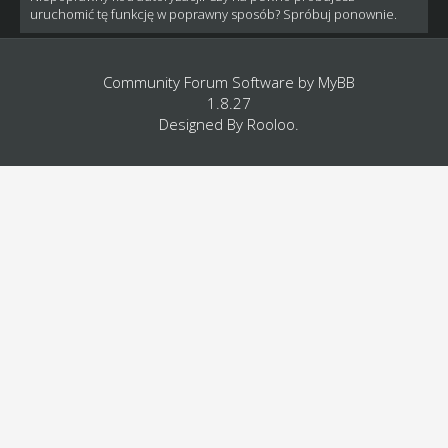
uruchomić tę funkcję w poprawny sposób? Spróbuj ponownie.
Community Forum Software by
MyBB
1.8.27
Designed By
Rooloo
.