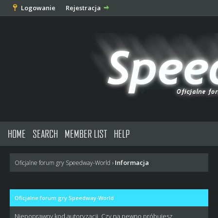
Logowanie
Rejestracja
HOME
SEARCH
MEMBER LIST
HELP
Informacja
Oficjalne forum gry Speedway-World
›
Oficjalne forum gry Speedway-World
Niepoprawny kod autoryzacji. Czy na pewno próbujesz