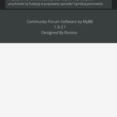
uruchomić tę funkcję w poprawny sposób? Spróbuj ponownie.
Community Forum Software by
MyBB
1.8.27
Designed By
Rooloo
.