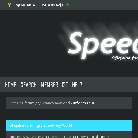
Logowanie
Rejestracja
HOME
SEARCH
MEMBER LIST
HELP
Informacja
Oficjalne forum gry Speedway-World
›
Oficjalne forum gry Speedway-World
Niepoprawny kod autoryzacji. Czy na pewno próbujesz