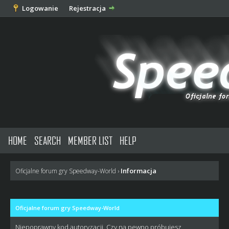
Logowanie
Rejestracja
HOME
SEARCH
MEMBER LIST
HELP
Informacja
Oficjalne forum gry Speedway-World
›
Oficjalne forum gry Speedway-World
Niepoprawny kod autoryzacji. Czy na pewno próbujesz