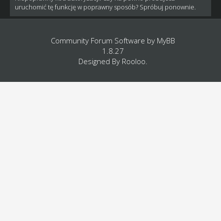
uruchomić tę funkcję w poprawny sposób? Spróbuj ponownie.
Community Forum Software by
MyBB
1.8.27
Designed By
Rooloo
.