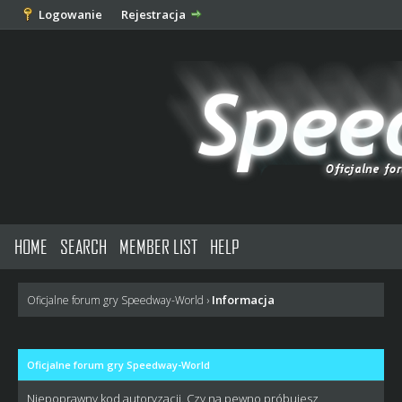
Logowanie
Rejestracja
HOME
SEARCH
MEMBER LIST
HELP
Informacja
Oficjalne forum gry Speedway-World
›
Oficjalne forum gry Speedway-World
Niepoprawny kod autoryzacji. Czy na pewno próbujesz