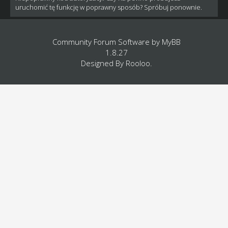
uruchomić tę funkcję w poprawny sposób? Spróbuj ponownie.
Community Forum Software by
MyBB
1.8.27
Designed By
Rooloo
.