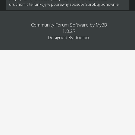
uruchomić tę funkcję w poprawny sposób? Spróbuj ponownie.
Community Forum Software by
MyBB
1.8.27
Designed By
Rooloo
.