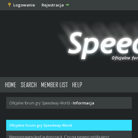
Logowanie
Rejestracja
HOME
SEARCH
MEMBER LIST
HELP
Informacja
Oficjalne forum gry Speedway-World
›
Oficjalne forum gry Speedway-World
Niepoprawny kod autoryzacji. Czy na pewno próbujesz