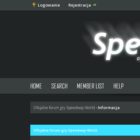
Logowanie
Rejestracja
HOME
SEARCH
MEMBER LIST
HELP
Informacja
Oficjalne forum gry Speedway-World
›
Oficjalne forum gry Speedway-World