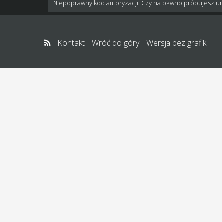
Niepoprawny kod autoryzacji. Czy na pewno próbujesz u
Kontakt
Wróć do góry
Wersja bez grafiki