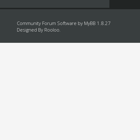
Community Forum Software by
MyBB 1.8.27
Designed By
Rooloo
.