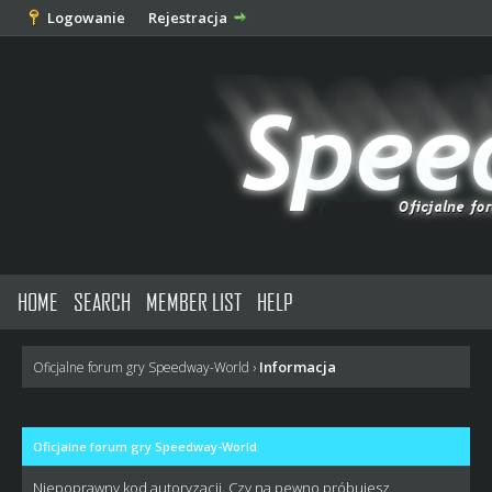
Logowanie
Rejestracja
HOME
SEARCH
MEMBER LIST
HELP
Informacja
Oficjalne forum gry Speedway-World
›
Oficjalne forum gry Speedway-World
Niepoprawny kod autoryzacji. Czy na pewno próbujesz