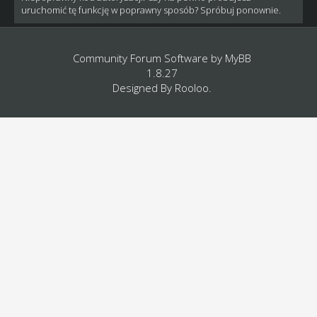
uruchomić tę funkcję w poprawny sposób? Spróbuj ponownie.
Community Forum Software by
MyBB
1.8.27
Designed By
Rooloo
.