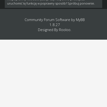
uruchomić tę funkcję w poprawny sposób? Spróbuj ponownie.
Community Forum Software by
MyBB
1.8.27
Designed By
Rooloo
.