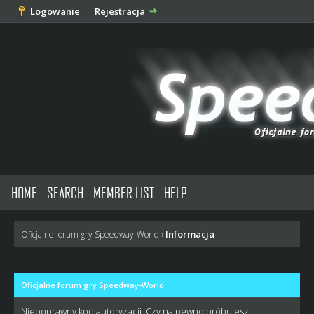
Logowanie
Rejestracja
HOME
SEARCH
MEMBER LIST
HELP
Informacja
Oficjalne forum gry Speedway-World
›
Oficjalne forum gry Speedway-World
Niepoprawny kod autoryzacji. Czy na pewno próbujesz