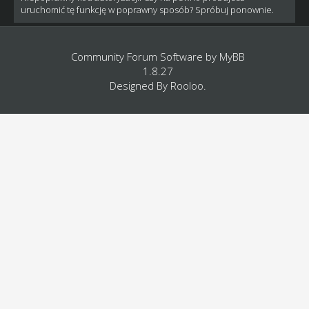
uruchomić tę funkcję w poprawny sposób? Spróbuj ponownie.
Community Forum Software by
MyBB
1.8.27
Designed By
Rooloo
.