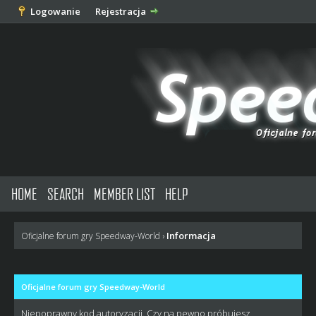
Logowanie
Rejestracja
HOME
SEARCH
MEMBER LIST
HELP
Informacja
Oficjalne forum gry Speedway-World
›
Oficjalne forum gry Speedway-World
Niepoprawny kod autoryzacji. Czy na pewno próbujesz