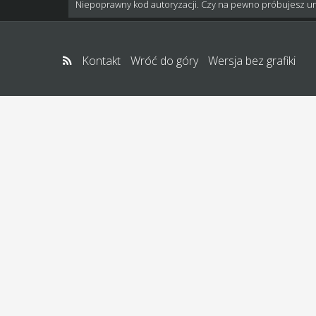
Niepoprawny kod autoryzacji. Czy na pewno próbujesz u
Kontakt
Wróć do góry
Wersja bez grafiki