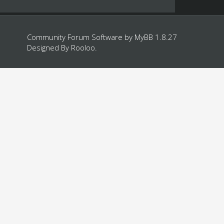
Community Forum Software by
MyBB 1.8.27
Designed By
Rooloo
.