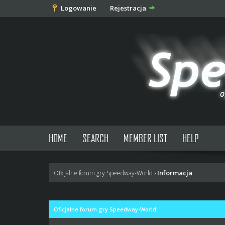
Logowanie
Rejestracja
HOME
SEARCH
MEMBER LIST
HELP
Informacja
Oficjalne forum gry Speedway-World
›
Oficjalne forum gry Speedway-World