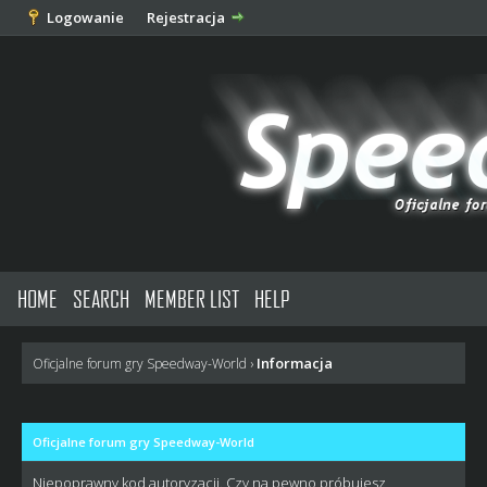
Logowanie
Rejestracja
HOME
SEARCH
MEMBER LIST
HELP
Informacja
Oficjalne forum gry Speedway-World
›
Oficjalne forum gry Speedway-World
Niepoprawny kod autoryzacji. Czy na pewno próbujesz