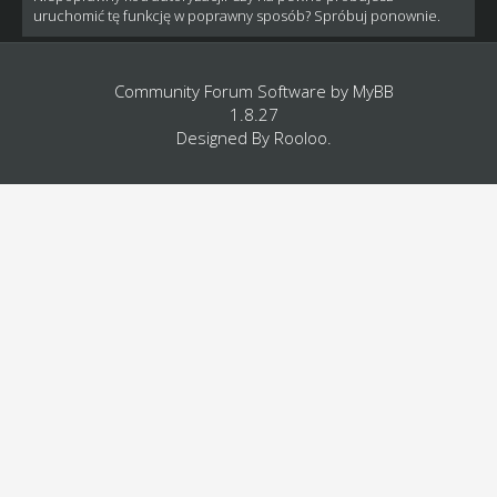
uruchomić tę funkcję w poprawny sposób? Spróbuj ponownie.
Community Forum Software by
MyBB
1.8.27
Designed By
Rooloo
.