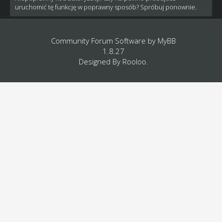
uruchomić tę funkcję w poprawny sposób? Spróbuj ponownie.
Community Forum Software by
MyBB
1.8.27
Designed By
Rooloo
.