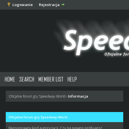
Logowanie
Rejestracja
HOME
SEARCH
MEMBER LIST
HELP
Informacja
Oficjalne forum gry Speedway-World
›
Oficjalne forum gry Speedway-World
Niepoprawny kod autoryzacji. Czy na pewno próbujesz