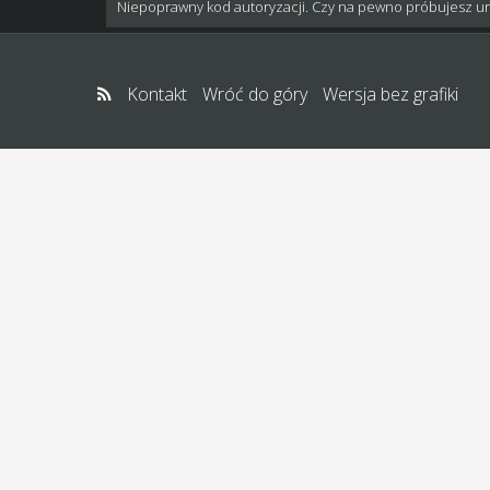
Niepoprawny kod autoryzacji. Czy na pewno próbujesz u
Kontakt
Wróć do góry
Wersja bez grafiki