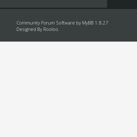
Community Forum Software by
MyBB 1.8.27
Designed By
Rooloo
.