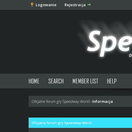
Logowanie
Rejestracja
HOME
SEARCH
MEMBER LIST
HELP
Informacja
Oficjalne forum gry Speedway-World
›
Oficjalne forum gry Speedway-World