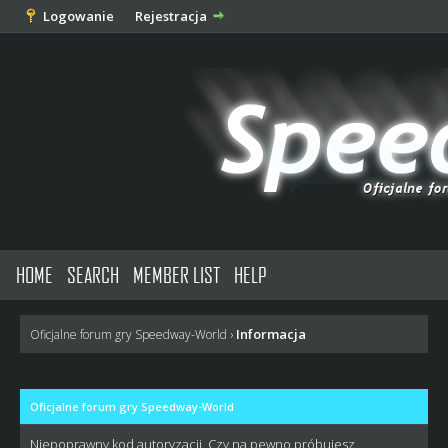
Logowanie
Rejestracja
HOME
SEARCH
MEMBER LIST
HELP
Informacja
Oficjalne forum gry Speedway-World
›
Oficjalne forum gry Speedway-World
Niepoprawny kod autoryzacji. Czy na pewno próbujesz