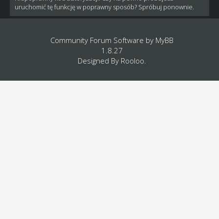
uruchomić tę funkcję w poprawny sposób? Spróbuj ponownie.
Community Forum Software by
MyBB
1.8.27
Designed By
Rooloo
.