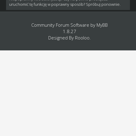
uruchomić tę funkcję w poprawny sposób? Spróbuj ponownie.
Community Forum Software by
MyBB
1.8.27
Designed By
Rooloo
.