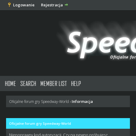
Logowanie
Rejestracja
HOME
SEARCH
MEMBER LIST
HELP
Informacja
Oficjalne forum gry Speedway-World
›
Oficjalne forum gry Speedway-World
Niepoprawny kod autoryzacji. Czy na pewno próbujesz