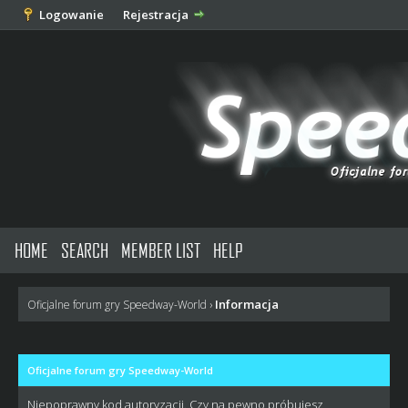
Logowanie
Rejestracja
HOME
SEARCH
MEMBER LIST
HELP
Informacja
Oficjalne forum gry Speedway-World
›
Oficjalne forum gry Speedway-World
Niepoprawny kod autoryzacji. Czy na pewno próbujesz