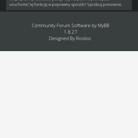
uruchomić tę funkcję w poprawny sposób? Spróbuj ponownie.
Community Forum Software by
MyBB
1.8.27
Designed By
Rooloo
.