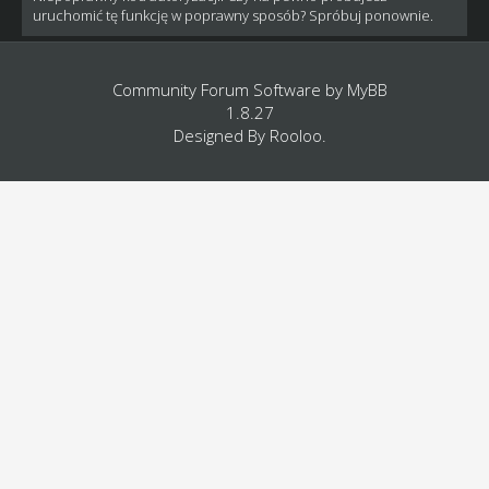
uruchomić tę funkcję w poprawny sposób? Spróbuj ponownie.
Community Forum Software by
MyBB
1.8.27
Designed By
Rooloo
.