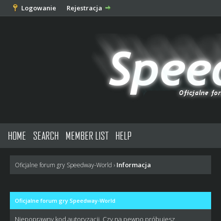
Logowanie
Rejestracja
HOME
SEARCH
MEMBER LIST
HELP
Informacja
Oficjalne forum gry Speedway-World
›
Oficjalne forum gry Speedway-World
Niepoprawny kod autoryzacji. Czy na pewno próbujesz